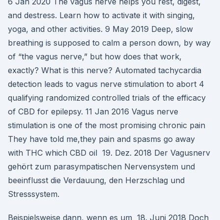
6 Jan 2020 The vagus nerve helps you rest, digest,
and destress. Learn how to activate it with singing,
yoga, and other activities. 9 May 2019 Deep, slow
breathing is supposed to calm a person down, by way
of “the vagus nerve,” but how does that work,
exactly? What is this nerve? Automated tachycardia
detection leads to vagus nerve stimulation to abort 4
qualifying randomized controlled trials of the efficacy
of CBD for epilepsy. 11 Jan 2016 Vagus nerve
stimulation is one of the most promising chronic pain
They have told me,they pain and spasms go away
with THC which CBD oil 19. Dez. 2018 Der Vagusnerv
gehört zum parasympatischen Nervensystem und
beeinflusst die Verdauung, den Herzschlag und
Stresssystem.
Beispielsweise dann, wenn es um 18. Juni 2018 Doch