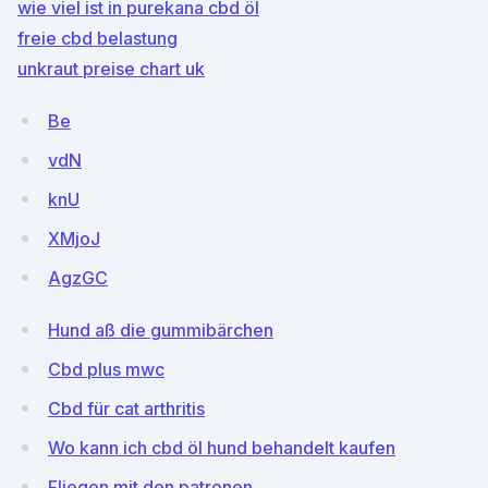
wie viel ist in purekana cbd öl
freie cbd belastung
unkraut preise chart uk
Be
vdN
knU
XMjoJ
AgzGC
Hund aß die gummibärchen
Cbd plus mwc
Cbd für cat arthritis
Wo kann ich cbd öl hund behandelt kaufen
Fliegen mit den patronen