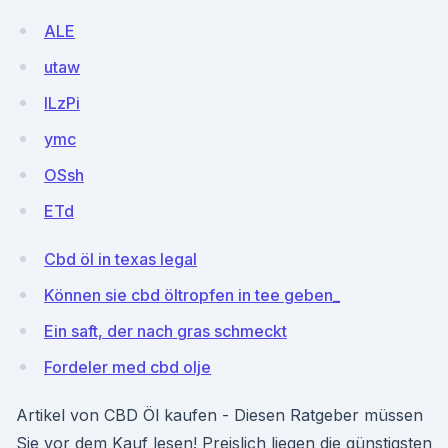
ALE
utaw
lLzPi
ymc
OSsh
ETd
Cbd öl in texas legal
Können sie cbd öltropfen in tee geben_
Ein saft, der nach gras schmeckt
Fordeler med cbd olje
Artikel von CBD Öl kaufen - Diesen Ratgeber müssen
Sie vor dem Kauf lesen! Preislich liegen die günstigsten